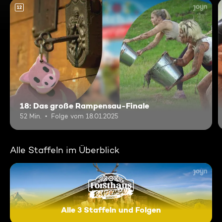
12
18: Das große Rampensau-Finale
52 Min.
Folge vom 18.01.2025
Alle Staffeln im Überblick
Alle 3 Staffeln und Folgen
Forsthaus Rampensau Germ