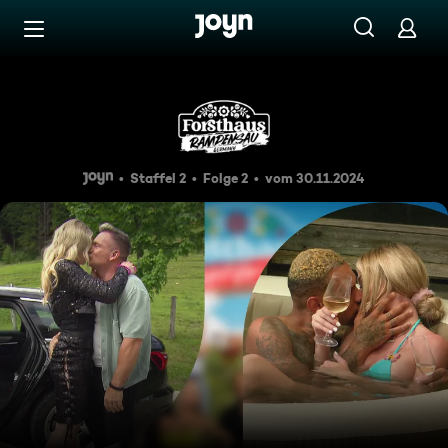
Zum Inhalt springen
Barrierefrei
Überraschendes Liebes-Outi
Staffel 2
Folge 2
vom 30.11.2024