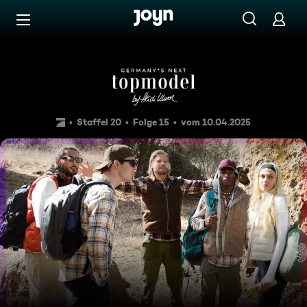
Zum Inhalt springen
Barrierefrei
Actionreiche Woche mit West
Staffel 20
Folge 15
vom 10.04.2025