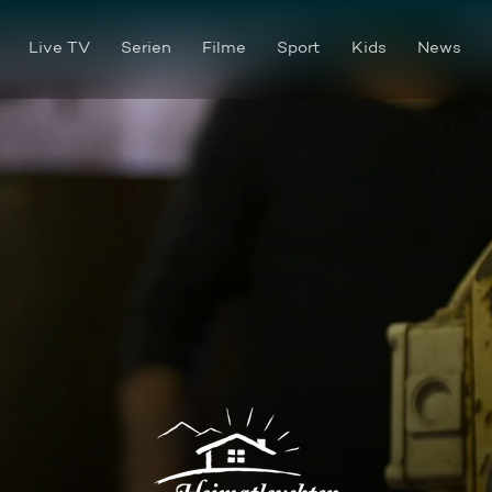
Live TV
Serien
Filme
Sport
Kids
News
Innsbruck im Winter - Haupts