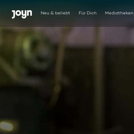
Zum Inhalt springen
Barrierefrei
Neu & beliebt
Für Dich
Mediatheken