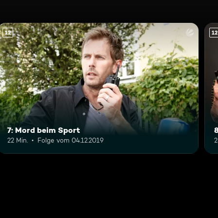
12
12
7: Mord beim Sport
8
22 Min.
Folge vom 04.12.2019
2