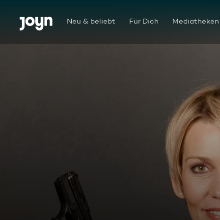
Zum Inhalt springen
Barrierefrei
Neu & beliebt
Für Dich
Mediatheken