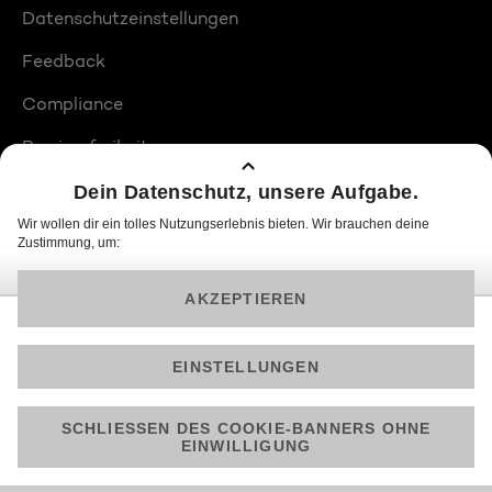
Datenschutzeinstellungen
Feedback
Compliance
Barrierefreiheit
Produktplatzierungen
© 2026 ProSiebenSat.1 PULS 4 GmbH
Am besten läuft Joyn in der App!