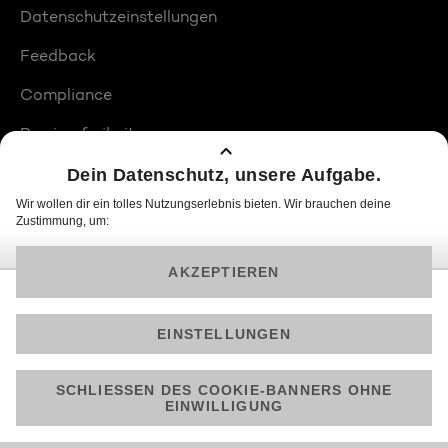
Datenschutzeinstellungen
Feedback
Compliance
Barrierefreiheit
Produktplatzierungen
© 2026 ProSiebenSat.1 PULS 4 GmbH
Am besten läuft Joyn in der App!