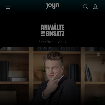
Zum Inhalt springen
Barrierefrei
Anwälte im Einsatz
5 Staffeln
Ab 12