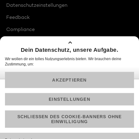
Datenschutzeinstellungen
Feedback
Compliance
Barrierefreiheit
Produktplatzierungen
© 2026 ProSiebenSat.1 PULS 4 GmbH
Am besten läuft Joyn in der App!