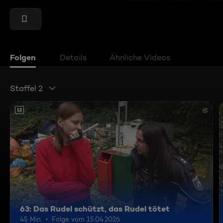
Folgen
Details
Ähnliche Videos
Staffel 2
12
63: Das Rudel schützt, das Rudel tötet
45 Min.
Folge vom 15.04.2026