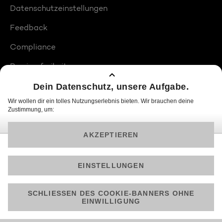
Datenschutzeinstellungen
Feedback
Compliance
Barrierefreiheit
Produktplatzierungen
© 2026 ProSiebenSat.1 PULS 4 GmbH
Am besten läuft Joyn in der App!