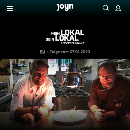
Zum Inhalt springen
Barrierefrei
"La Piazza" mit Kartbahn in K
Folge vom 07.01.2020