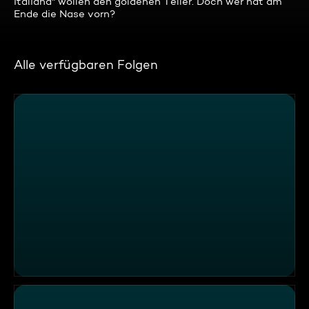
Italiana" wollen den goldenen Teller. Doch wer hat am
Ende die Nase vorn?
Alle verfügbaren Folgen
Namasté München - der beste Inder in München