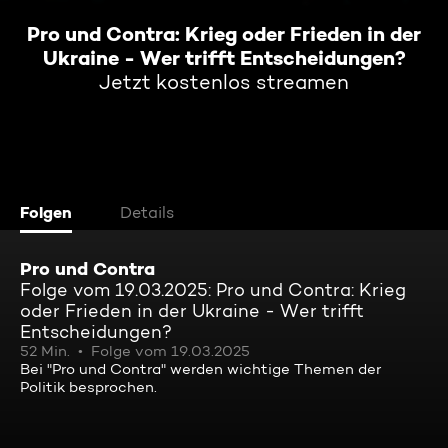
Pro und Contra: Krieg oder Frieden in der
Ukraine - Wer trifft Entscheidungen?
Jetzt kostenlos streamen
Folgen
Details
Pro und Contra
Folge vom 19.03.2025: Pro und Contra: Krieg
oder Frieden in der Ukraine - Wer trifft
Entscheidungen?
52 Min.
Folge vom 19.03.2025
Bei "Pro und Contra" werden wichtige Themen der
Politik besprochen.