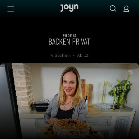
Zum Inhalt springen
Barrierefrei
Promis backen privat
4 Staffeln
Ab 12