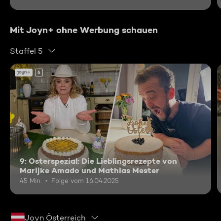
Mit Joyn+ ohne Werbung schauen
Staffel 5
6
9: Osterspezial: Die Lieblingsrezepte von
Marijke Amado und Mathias Mester
45 Min.
Folge vom 16.04.2025
Joyn Österreich