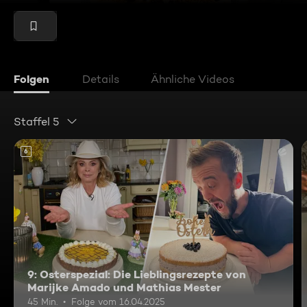
Folgen
Details
Ähnliche Videos
Staffel 5
6
9: Osterspezial: Die Lieblingsrezepte von
Marijke Amado und Mathias Mester
45 Min.
Folge vom 16.04.2025