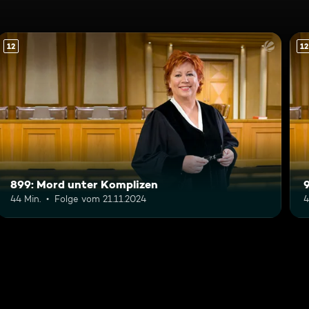
12
12
899: Mord unter Komplizen
44 Min.
Folge vom 21.11.2024
4