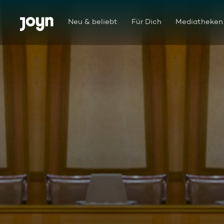
Zum Inhalt springen
Barrierefrei
Neu & beliebt
Für Dich
Mediatheken