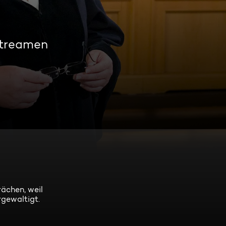
streamen
rächen, weil
rgewaltigt.