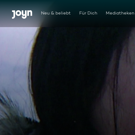
Zum Inhalt springen
Barrierefrei
Neu & beliebt
Für Dich
Mediatheken