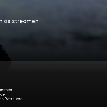
enlos streamen
stammen
nde
ren Betreuern