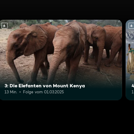
6
6
3: Die Elefanten von Mount Kenya
4
13 Min.
Folge vom 01.03.2025
1