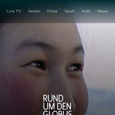
Live TV
Serien
Filme
Sport
Kids
News
Ein Kinderheim auf Arktis-Ex