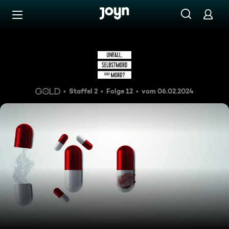
Zum Inhalt springen
Barrierefrei
Sturz ins Verderben
Staffel 2
Folge 12
vom 06.02.2024