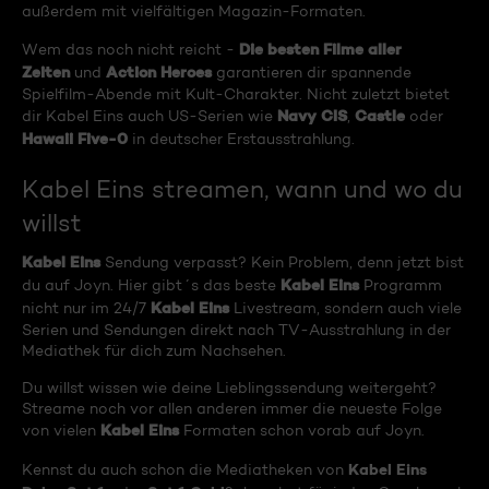
außerdem mit vielfältigen Magazin-Formaten.
Die besten Filme aller
Wem das noch nicht reicht -
Zeiten
Action Heroes
und
garantieren dir spannende
Spielfilm-Abende mit Kult-Charakter. Nicht zuletzt bietet
Navy CIS
Castle
dir Kabel Eins auch US-Serien wie
,
oder
Hawaii Five-0
in deutscher Erstausstrahlung.
Kabel Eins streamen, wann und wo du
willst
Kabel Eins
Sendung verpasst? Kein Problem, denn jetzt bist
Kabel Eins
du auf Joyn. Hier gibt´s das beste
Programm
Kabel Eins
nicht nur im 24/7
Livestream, sondern auch viele
Serien und Sendungen direkt nach TV-Ausstrahlung in der
Mediathek für dich zum Nachsehen.
Du willst wissen wie deine Lieblingssendung weitergeht?
Streame noch vor allen anderen immer die neueste Folge
Kabel Eins
von vielen
Formaten schon vorab auf Joyn.
Kabel Eins
Kennst du auch schon die Mediatheken von