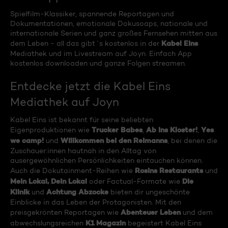
Spielfilm-Klassiker, spannende Reportagen und
Dokumentationen, emotionale Dokusoaps, nationale und
internationale Serien und ganz großes Fernsehen mitten aus
Kabel Eins
dem Leben - all das gibt´s kostenlos in der
Mediathek und im Livestream auf Joyn. Einfach App
kostenlos downloaden und ganze Folgen streamen.
Entdecke jetzt die Kabel Eins
Mediathek auf Joyn
Kabel Eins ist bekannt für seine beliebten
Trucker Babes
Ab ins Kloster!
Yes
Eigenproduktionen wie
,
,
we camp!
Willkommen bei den Reimanns
und
, bei denen die
Zuschauer:innen hautnah in den Alltag von
ausergewöhnlichen Persönlichkeiten eintauchen können.
Rosins Restaurants
Auch die Dokutainment-Reihen wie
und
Mein Lokal, Dein Lokal
Die
oder Factual-Formate wie
Klinik
Achtung Abzocke
und
bieten dir ungeschönte
Einblicke in das Leben der Protagonisten. Mit den
Abenteuer Leben
preisgekrönten Reportagen wie
und dem
K1 Magazin
abwechslungsreichen
begeistert Kabel Eins