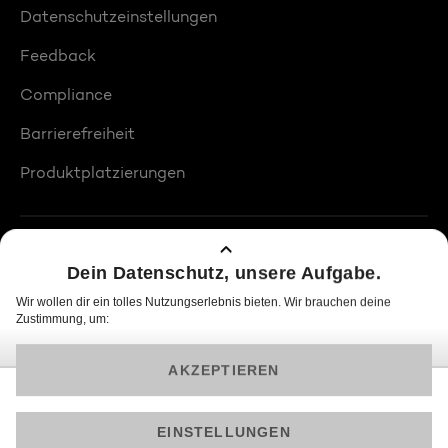
Datenschutzeinstellungen
Feedback
Compliance
Barrierefreiheit
Produktplatzierungen
© 2026 ProSiebenSat.1 PULS 4 GmbH
Am besten läuft Joyn in der App!