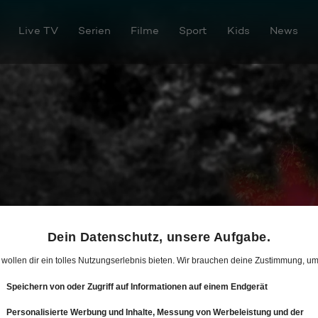
Live TV
Serien
Filme
Sport
Kids
News
os