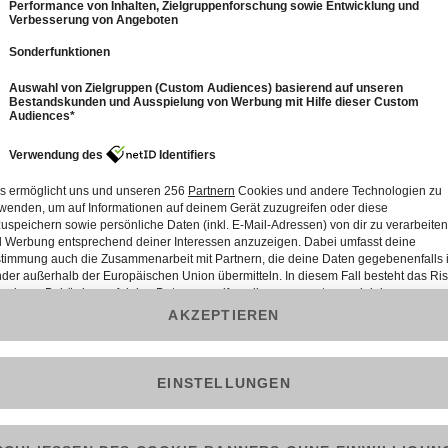
12
4: Feucht, Fröhlich, Fanta 4 - Das
Schwörwochenende in Ulm
61 Min.
Folge vom 28.07.2023