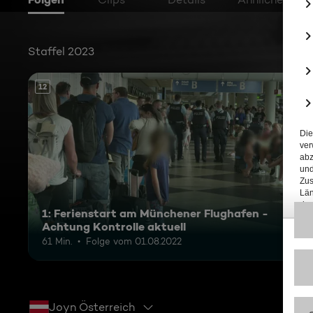
Staffel 2023
12
1: Ferienstart am Münchener Flughafen -
Achtung Kontrolle aktuell
61 Min.
Folge vom 01.08.2022
Joyn Österreich