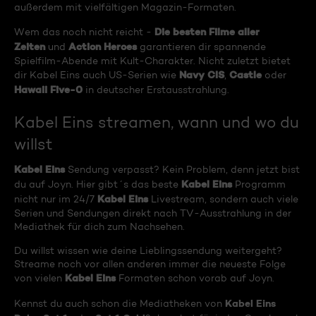
außerdem mit vielfältigen Magazin-Formaten.
Die besten Filme aller
Wem das noch nicht reicht -
Zeiten
Action Heroes
und
garantieren dir spannende
Spielfilm-Abende mit Kult-Charakter. Nicht zuletzt bietet
Navy CIS
Castle
dir Kabel Eins auch US-Serien wie
,
oder
Hawaii Five-0
in deutscher Erstausstrahlung.
Kabel Eins streamen, wann und wo du
willst
Kabel Eins
Sendung verpasst? Kein Problem, denn jetzt bist
Kabel Eins
du auf Joyn. Hier gibt´s das beste
Programm
Kabel Eins
nicht nur im 24/7
Livestream, sondern auch viele
Serien und Sendungen direkt nach TV-Ausstrahlung in der
Mediathek für dich zum Nachsehen.
Du willst wissen wie deine Lieblingssendung weitergeht?
Streame noch vor allen anderen immer die neueste Folge
Kabel Eins
von vielen
Formaten schon vorab auf Joyn.
Kabel Eins
Kennst du auch schon die Mediatheken von