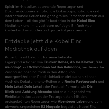
Spielfilm-Klassiker, spannende Reportagen und
Dokumentationen, emotionale Dokusoaps, nationale und
internationale Serien und ganz großes Fernsehen mitten aus
Kabel Eins
dem Leben - all das gibt´s kostenlos in der
Mediathek und im Livestream auf Joyn. Einfach App
kostenlos downloaden und ganze Folgen streamen.
Entdecke jetzt die Kabel Eins
Mediathek auf Joyn
Kabel Eins ist bekannt für seine beliebten
Trucker Babes
Ab ins Kloster!
Yes
Eigenproduktionen wie
,
,
we camp!
Willkommen bei den Reimanns
und
, bei denen die
Zuschauer:innen hautnah in den Alltag von
ausergewöhnlichen Persönlichkeiten eintauchen können.
Rosins Restaurants
Auch die Dokutainment-Reihen wie
und
Mein Lokal, Dein Lokal
Die
oder Factual-Formate wie
Klinik
Achtung Abzocke
und
bieten dir ungeschönte
Einblicke in das Leben der Protagonisten. Mit den
Abenteuer Leben
preisgekrönten Reportagen wie
und dem
K1 Magazin
abwechslungsreichen
begeistert Kabel Eins