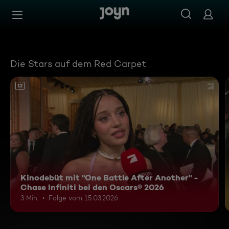
Joyn Mediathek - Serien, Filme & Live TV jederzeit stream
Zum Inhalt springen
Barrierefrei
Die Stars auf dem Red Carpet
12
Kinodebüt mit "One Battle After Another" -
Chase Infiniti bei den Oscars® 2026
3 Min.
Folge vom 15.03.2026