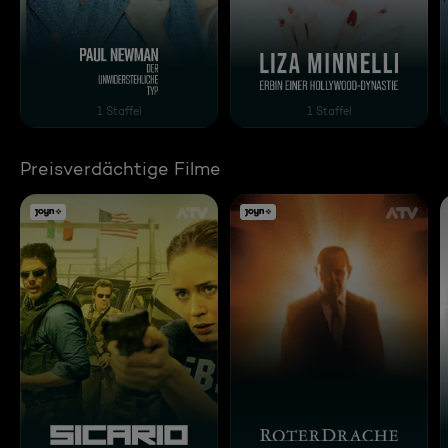
Paul Newman - Der unwiderstehliche Typ
Liza Minnelli, Erbin ein
1 Staffel
1 Staffel
Preisverdächtige Filme
Sicario
Roter Drache