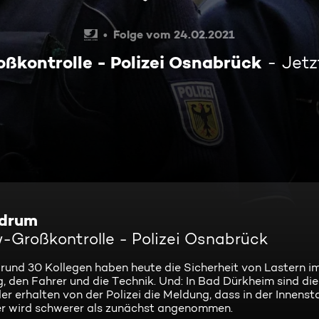
Folge vom 24.02.2021
oßkontrolle - Polizei Osnabrück
Jetz
 drum
w-Großkontrolle - Polizei Osnabrück
und 30 Kollegen haben heute die Sicherheit von Lastern i
g, den Fahrer und die Technik. Und: In Bad Dürkheim sind die
erhalten von der Polizei die Meldung, dass in der Innenst
er wird schwerer als zunächst angenommen.