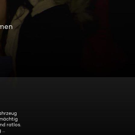
amen
Fahrzeug
nmächtig
nd ratlos.
...