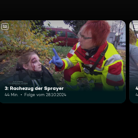
12
12
3: Rachezug der Sprayer
44 Min.
Folge vom 28.10.2024
4