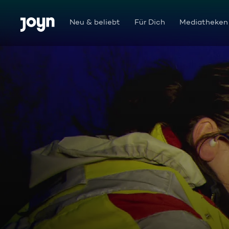
Zum Inhalt springen
Barrierefrei
Neu & beliebt
Für Dich
Mediatheken