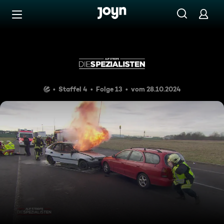
Zum Inhalt springen
Barrierefrei
Spraypocalypse
Staffel 4
Folge 13
vom 28.10.2024