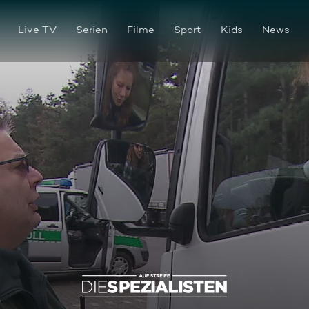
Live TV
Serien
Filme
Sport
Kids
News
Ganz schön voll auf großer F