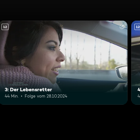
12
12
3: Der Lebensretter
4
44 Min.
Folge vom 28.10.2024
4