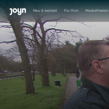
Zum Inhalt springen
Barrierefrei
Neu & beliebt
Für Dich
Mediatheken