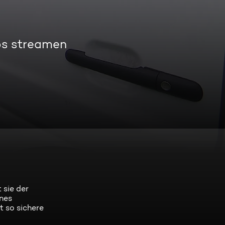
os streamen
 sie der
ines
t so sichere