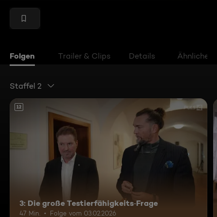
Folgen
Trailer & Clips
Details
Ähnliche V
Staffel 2
12
3: Die große Testierfähigkeits‑Frage
47 Min.
Folge vom 03.02.2026