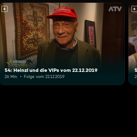
6
6
54: Heinzl und die VIPs vom 22.12.2019
5
26 Min.
Folge vom 22.12.2019
2