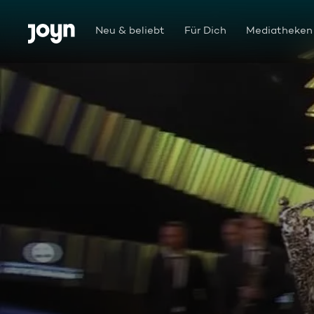
Zum Inhalt springen
Barrierefrei
Neu & beliebt
Für Dich
Mediatheken