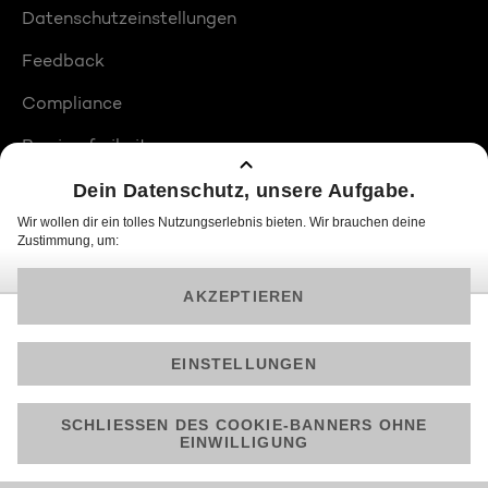
Datenschutzeinstellungen
Feedback
Compliance
Barrierefreiheit
Produktplatzierungen
© 2026 ProSiebenSat.1 PULS 4 GmbH
Am besten läuft Joyn in der App!