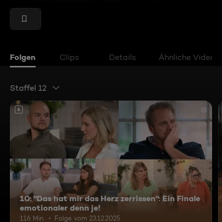
Folgen
Clips
Details
Ähnliche Videos
Staffel 12
6
10: "Das hat mir das Herz zerrissen": Ein Finale
emotionaler denn je!
116 Min.
Folge vom 23.12.2025