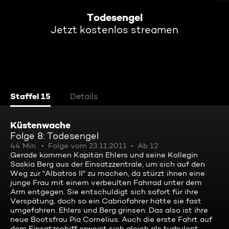
Todesengel
Jetzt kostenlos streamen
Staffel 15
Details
Küstenwache
Folge 8: Todesengel
44 Min.
Folge vom 23.11.2011
Ab 12
Gerade kommen Kapitän Ehlers und seine Kollegin
Saskia Berg aus der Einsatzzentrale, um sich auf den
Weg zur "Albatros II" zu machen, da stürzt ihnen eine
junge Frau mit einem verbeulten Fahrrad unter dem
Arm entgegen. Sie entschuldigt sich sofort für ihre
Verspätung, doch so ein Cabriofahrer hätte sie fast
umgefahren. Ehlers und Berg grinsen: Das also ist ihre
neue Bootsfrau Pia Cornelius. Auch die erste Fahrt auf
dem Einsatzschiff erweist sich gleich als turbulent,