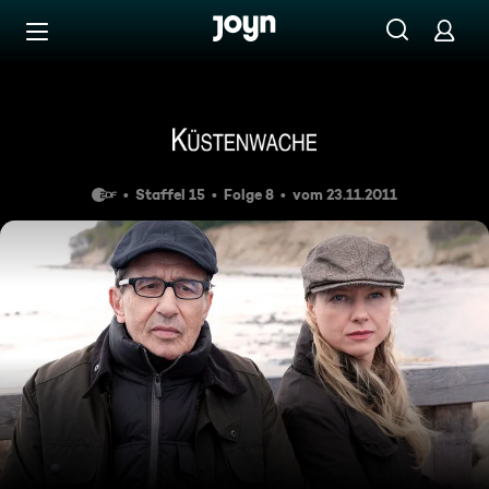
Zum Inhalt springen
Barrierefrei
Todesengel
Staffel 15
Folge 8
vom 23.11.2011