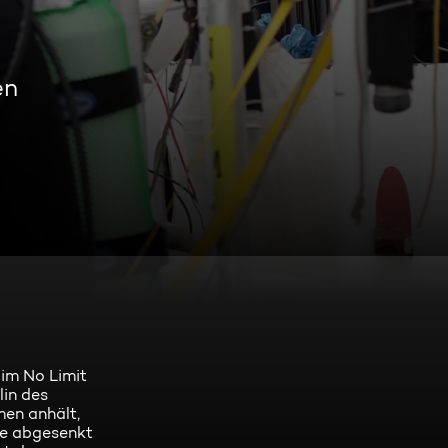
en
 im No Limit
lin des
men anhält,
nde abgesenkt