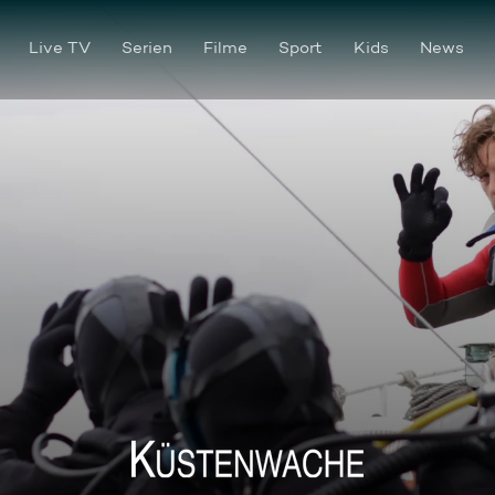
Live TV
Serien
Filme
Sport
Kids
News
Tiefenrausch