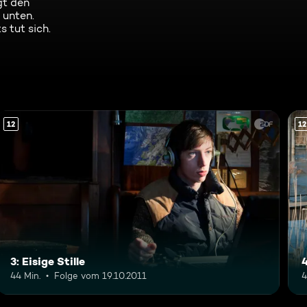
gt den
 unten.
 tut sich.
12
12
3: Eisige Stille
44 Min.
Folge vom 19.10.2011
4