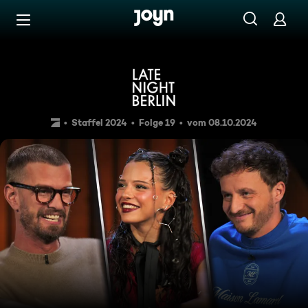
Zum Inhalt springen
Barrierefrei
Nina Chuba, Joko & Tommi S
Staffel 2024
Folge 19
vom 08.10.2024