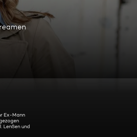
treamen
Ihr Ex-Mann
n gezogen
l. Lenßen und