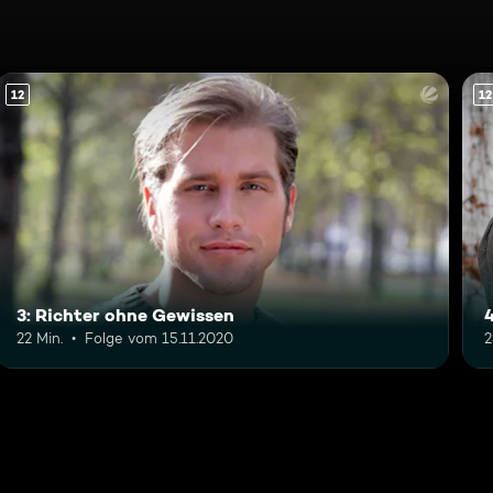
12
12
3: Richter ohne Gewissen
22 Min.
Folge vom 15.11.2020
2