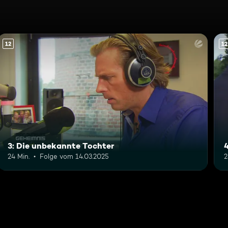
12
12
3: Die unbekannte Tochter
24 Min.
Folge vom 14.03.2025
2