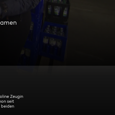
reamen
oline Zeugin
hon seit
e beiden