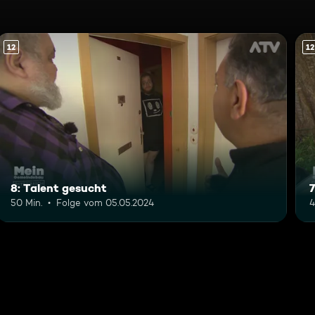
12
12
8: Talent gesucht
7
50 Min.
Folge vom 05.05.2024
4