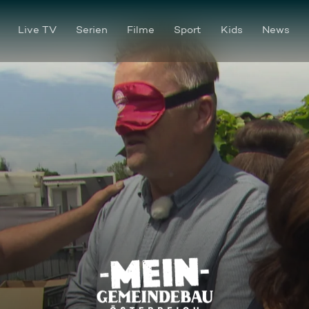
Live TV
Serien
Filme
Sport
Kids
News
Blinddate im Gemeindebau