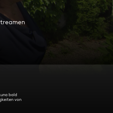
 streamen
Luna bald
igkeiten von