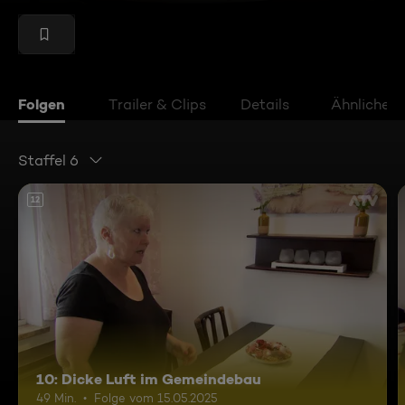
Folgen
Trailer & Clips
Details
Ähnliche V
Staffel 6
12
10: Dicke Luft im Gemeindebau
49 Min.
Folge vom 15.05.2025