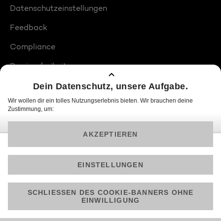
Datenschutzeinstellungen
Feedback
Compliance
Barrierefreiheit
Produktplatzierungen
© 2026 ProSiebenSat.1 PULS 4 GmbH
Am besten läuft Joyn in der App!