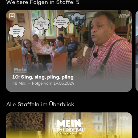
Weitere Folgen in Staffel 5
12
10: Sing, sing, pling, pling
48 Min.
Folge vom 19.05.2024
Alle Staffeln im Überblick