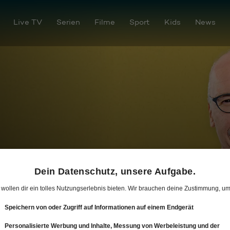
Live TV
Serien
Filme
Sport
Kids
News