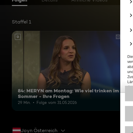
Staffel 1
0
84: MERYN am Montag: Wie viel trinken im
Sommer - Ihre Fragen
29 Min.
Folge vom 31.05.2026
Joyn Österreich