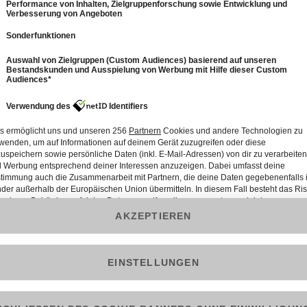
0
83: MERYN am Montag: Bluthochdruck - Ihre
Fragen
29 Min.
Folge vom 17.05.2026