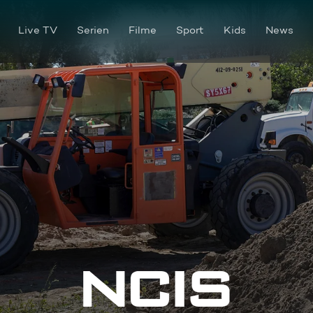
Live TV
Serien
Filme
Sport
Kids
News
Ex ist Ex