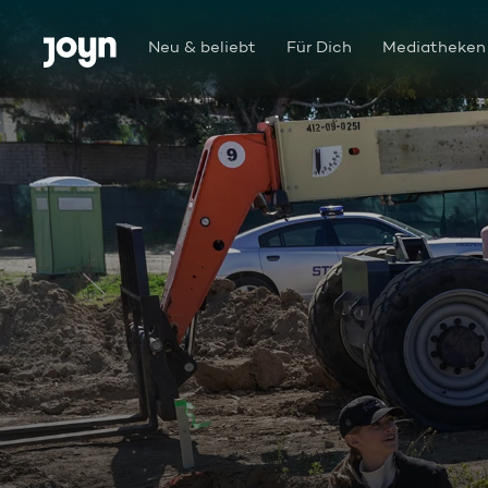
Zum Inhalt springen
Barrierefrei
Neu & beliebt
Für Dich
Mediatheken