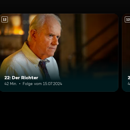
12
12
22: Der Richter
42 Min.
Folge vom 15.07.2024
4