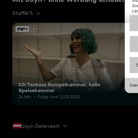
Staffel 5
6
10: Tschüss Rumpelkammer, hallo
Speisekammer
24 Min.
Folge vom 11.05.2025
Joyn Österreich