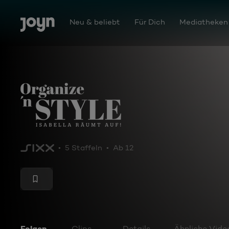
Zum Inhalt springen
Barrierefrei
Neu & beliebt
Für Dich
Mediatheken
Organize 'n Style - Isabella räumt auf!
5 Staffeln
Ab 12
Folgen
Clips
Details
Ähnliche Vide