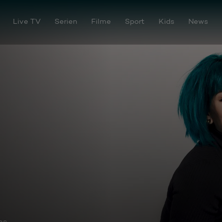
Live TV
Serien
Filme
Sport
Kids
News
os