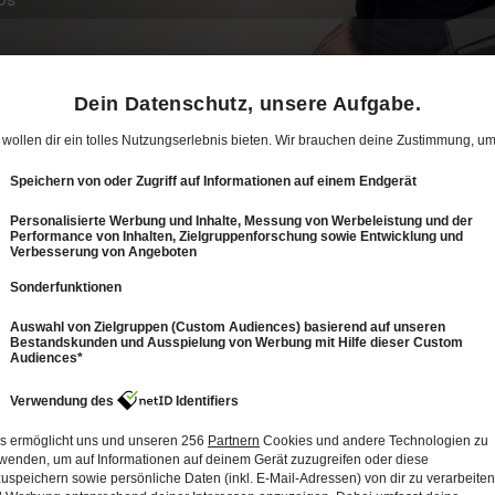
6
9: Herausgeputzt im Altbau
24 Min.
Folge vom 04.05.2025