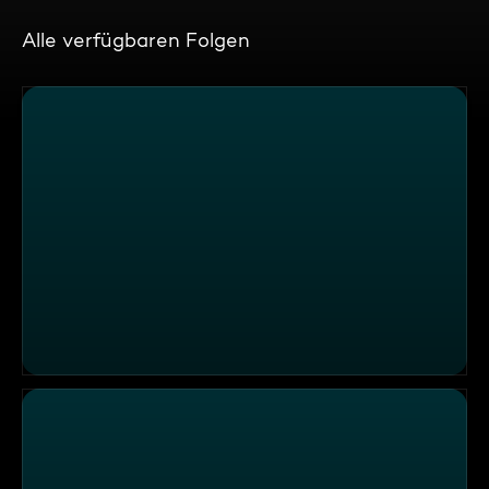
Alle verfügbaren Folgen
Canceln unterm Christbaum - Halten wir andere Meinun