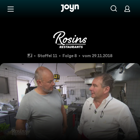
Zum Inhalt springen
Barrierefrei
"Gasthaus zur Post": Mangelh
Staffel 11
Folge 8
vom 29.11.2018