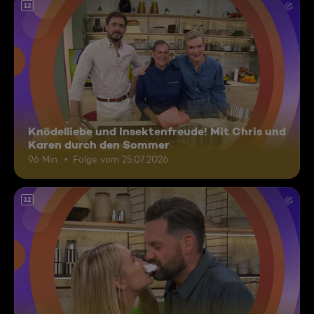
12
Knödelliebe und Insektenfreude! Mit Chris und
Karen durch den Sommer
96 Min.
Folge vom 25.07.2026
12