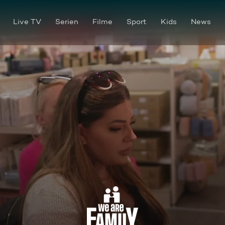
Live TV
Serien
Filme
Sport
Kids
News
Familie Metz