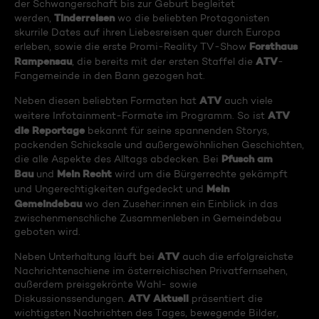
der Schwangerschaft bis zur Geburt begleitet
Tinderreisen
werden,
wo die beliebten Protagonisten
skurrile Dates auf ihren Liebesreisen quer durch Europa
Forsthaus
erleben, sowie die erste Promi-Reality TV-Show
Rampensau
ATV
, die bereits mit der ersten Staffel die
-
Fangemeinde in den Bann gezogen hat.
ATV
Neben diesen beliebten Formaten hat
auch viele
ATV
weitere Infotainment-Formate im Programm. So ist
die Reportage
bekannt für seine spannenden Storys,
packenden Schicksale und außergewöhnlichen Geschichten,
Pfusch am
die alle Aspekte des Alltags abdecken. Bei
Bau
Mein Recht
und
wird um die Bürgerrechte gekämpft
Mein
und Ungerechtigkeiten aufgedeckt und
Gemeindebau
wo den Zuseher:innen ein Einblick in das
zwischenmenschliche Zusammenleben in Gemeindebau
geboten wird.
ATV
Neben Unterhaltung läuft bei
auch die erfolgreichste
Nachrichtenschiene im österreichischen Privatfernsehen,
außerdem preisgekrönte Wahl- sowie
ATV Aktuell
Diskussionssendungen.
präsentiert die
wichtigsten Nachrichten des Tages, bewegende Bilder,