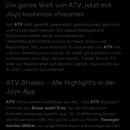
Die ganze Welt von ATV, jetzt mit
Joyn kostenlos streamen
ATV
Auf
darf gelacht, gewundert, geschmunzelt, gestaunt
und mitgefiebert werden. Die abwechslungsreiche
Programmvielfalt reicht von zahlreichen
Unterhaltungsformaten bis hin zu News, Dokus und
ATV
Reportagen. Mit Joyn streamst du das beste von
live
und on-demand wann und wo du willst, ganz einfach in der
kostenlosen Joyn App. Ob am Handy, Tablet, Smart-TV
oder via Webbrowser auf deinem Laptop. Joyn ist da wo
du bist – überall und jederzeit.
ATV Stream - Alle Highlights in der
Joyn App
ATV
ATV
-Fans kennen und lieben sie alle – Die
Highlight-
Bauer sucht Frau
Formate wie
, bei der Moderatorin
Arabella Kiesbauer bereits über 20. Staffeln lang Bauern
Teenager
und Bäuerinnen hilft, ihre große Liebe zu finden,
werden Mütter
, wo junge Eltern durch die aufregende Zeit