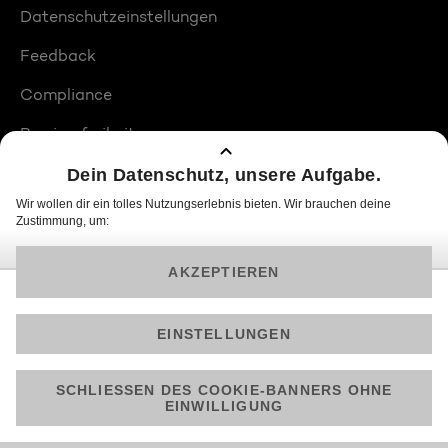
Datenschutzeinstellungen
Feedback
Compliance
Barrierefreiheit
Produktplatzierungen
© 2026 ProSiebenSat.1 PULS 4 GmbH
Am besten läuft Joyn in der App!