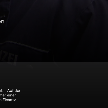
en
f. - Auf der
mer einer
m Einsatz