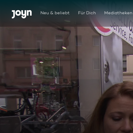
Zum Inhalt springen
Barrierefrei
Neu & beliebt
Für Dich
Mediatheken