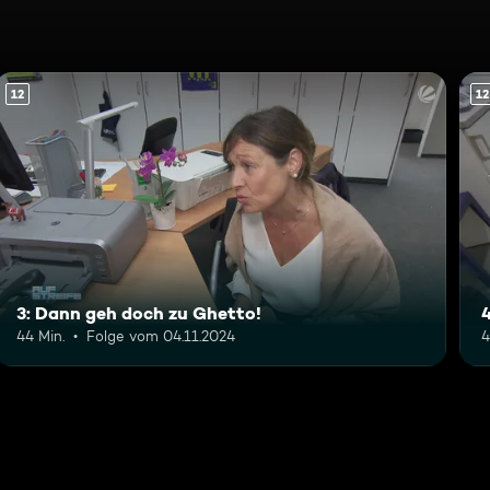
12
12
3: Dann geh doch zu Ghetto!
4
44 Min.
Folge vom 04.11.2024
4