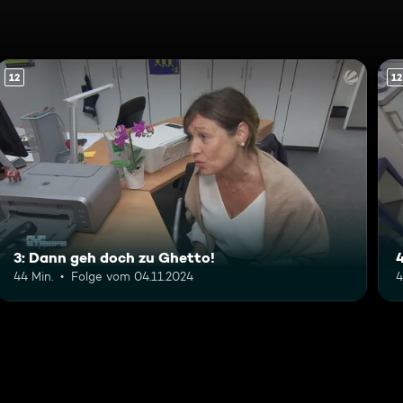
12
12
3: Dann geh doch zu Ghetto!
4
44 Min.
Folge vom 04.11.2024
4