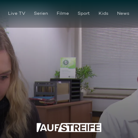
Live TV
Serien
Filme
Sport
Kids
News
Not-Lüge