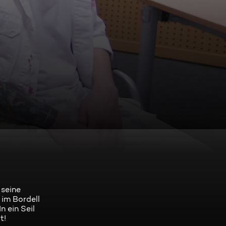
 seine
 im Bordell
n ein Seil
t!