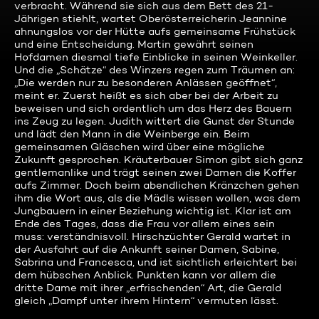
verbracht. Während sie sich aus dem Bett des 21-
Jährigen stiehlt, wartet Oberösterreicherin Jeannine
ahnungslos vor der Hütte aufs gemeinsame Frühstück
und eine Entscheidung. Martin gewährt seinen
Hofdamen diesmal tiefe Einblicke in seinen Weinkeller.
Und die „Schätze“ des Winzers regen zum Träumen an:
„Die werden nur zu besonderen Anlässen geöffnet“,
meint er. Zuerst heißt es sich aber bei der Arbeit zu
beweisen und sich ordentlich um das Herz des Bauern
ins Zeug zu legen. Judith wittert die Gunst der Stunde
und lädt den Mann in die Weinberge ein. Beim
gemeinsamen Gläschen wird über eine mögliche
Zukunft gesprochen. Kräuterbauer Simon gibt sich ganz
gentlemanlike und trägt seinen zwei Damen die Koffer
aufs Zimmer. Doch beim abendlichen Kränzchen gehen
ihm die Wort aus, als die Mädls wissen wollen, was dem
Jungbauern in einer Beziehung wichtig ist. Klar ist am
Ende des Tages, dass die Frau vor allem eines sein
muss: verständnisvoll. Hirschzüchter Gerald wartet in
der Ausfahrt auf die Ankunft seiner Damen, Sabine,
Sabrina und Francesca, und ist sichtlich erleichtert bei
dem hübschen Anblick. Punkten kann vor allem die
dritte Dame mit ihrer „erfrischenden“ Art, die Gerald
gleich „Dampf unter ihrem Hintern“ vermuten lässt.