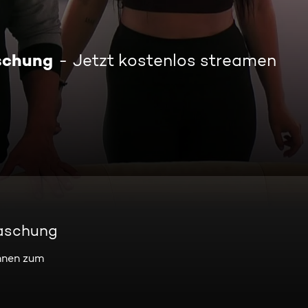
schung
Jetzt kostenlos streamen
raschung
innen zum