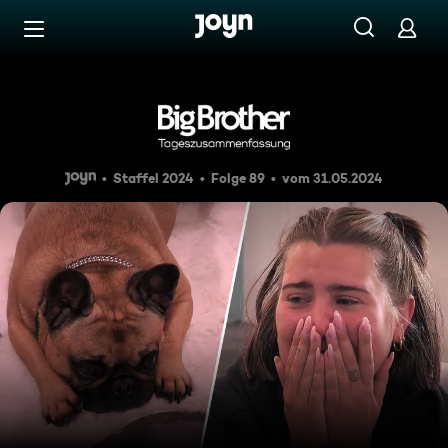
Zum Inhalt springen
Barrierefrei
Tageszusammenfassung 88: T
Staffel 2024
Folge 89
vom 31.05.2024